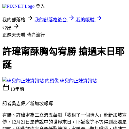
登入
我的部落格
我的部落格後台
我的帳號
登出
正妹天天看
時尚流行
許瑋甯酥胸勾宥勝 搶過末日耶
誕
璃兒的正妹資訊站
13年前
記者吳志偉／新加坡報導
宥勝、許瑋甯為三立週五華劇「我租了一個情人」赴新加坡宣
傳，12月21日是傳說中的世界末日，耶誕夜等不等得到都還是
問題，因此許瑋甯身穿低胸禮服，宥勝穿西裝打啾啾，盛裝提