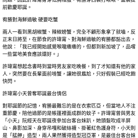
前歡慶耶誕。
宥勝對海鮮過敏 硬要吃蟹
兩人一看到黑胡椒蟹、辣椒螃蟹，完全不顧形象拿了就嗑，反
正末日將至，在節食的許瑋甯、對海鮮過敏的宥勝都豁出去，
他說：「我已經開始感覺喉嚨癢癢的，但都到新加坡了，品嚐
一些當地美食應該還好。」
許瑋甯想起念書時到當時男友家吃晚餐，到了才知還有他的家
人，突然要在長輩面前啃蟹，讓她很尷尬，只好假裝已經吃飽
快閃。
許瑋甯小天曾奪耶誕最台情侶
對耶誕節的記憶，宥勝最難忘的是在衣索匹亞，但當地人不注
重節慶，陪他過節的是帳篷裡面成群的蚊子。許瑋甯曾與男友
「小天」阮經天在耶誕夜參加台客台妹趴，她頭髮吹成半屏
山、鼻影加深、身穿吊嘎和破絲襪、掛著紅色護身符，小天則
是「艋舺」造型，兩人果然獲得造型冠亞軍，是最佳台客台妹