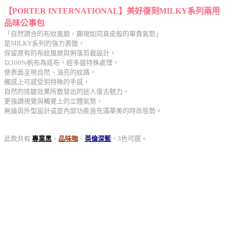
【PORTER INTERNATIONAL】美好復刻MILKY系列兩用
品味公事包
「自然調合的布紋風貌，顯現如同真皮般的華貴氣勢」
是MILKY系列的強力表徵，
保留原有的布紋風貌與俐落剪裁設計，
以100%帆布為底布，經多道特殊處理，
使表面呈現自然、油亮的紋路，
觸感上可感受到特殊的手感，
自然的揉皺效果所散發出的迷人復古魅力，
更強調視覺與觸覺上的立體氣勢，
無論與外型設計或是內部功能皆充滿華美的時尚態勢。
此款共有
專業黑
、
品味咖
、
英倫深藍
，3色可選。