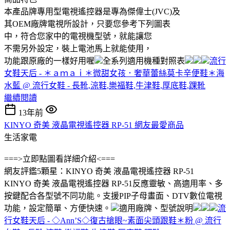
本產品牌專用型電視遙控器是專為傑偉士(JVC)及
其OEM廠牌電視所設計，只要您參考下列圖表
中，符合您家中的電視機型號，就能讓您
不需另外設定，裝上電池馬上就能使用，
功能跟原廠的一樣好用喔
全系列適用機種對照表
流行
女鞋天后 - ＊ａｍａｉ＊微甜女孩．奢華蕾絲莫卡辛便鞋＊海
水藍 @ 流行女鞋 - 長靴,涼鞋,樂福鞋,牛津鞋,厚底鞋,踝靴
繼續閱讀
13年前
KINYO 奇美 液晶電視遙控器 RP-51 網友最愛商品
生活家電
===>立即點圖看詳細介紹<===
網友評鑑5顆星：KINYO 奇美 液晶電視遙控器 RP-51
KINYO 奇美 液晶電視遙控器 RP-51反應靈敏、高適用率、多
按鍵配合各型號不同功能。支援PIP子母畫面、DTV數位電視
功能，設定簡單、方便快速。
適用廠牌、型號說明
流
行女鞋天后 - ◇Ann’S◇復古搶眼~素面尖頭跟鞋＊粉 @ 流行