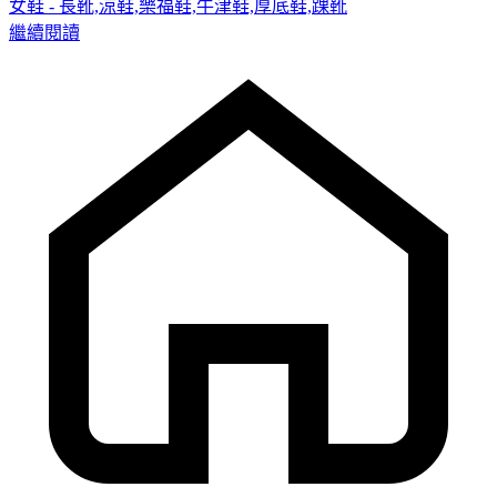
女鞋 - 長靴,涼鞋,樂福鞋,牛津鞋,厚底鞋,踝靴
繼續閱讀