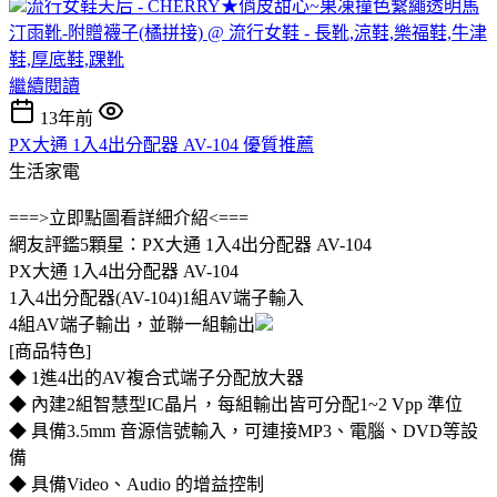
流行女鞋天后 - CHERRY★俏皮甜心~果凍撞色繫繩透明馬
汀雨靴-附贈襪子(橘拼接) @ 流行女鞋 - 長靴,涼鞋,樂福鞋,牛津
鞋,厚底鞋,踝靴
繼續閱讀
13年前
PX大通 1入4出分配器 AV-104 優質推薦
生活家電
===>立即點圖看詳細介紹<===
網友評鑑5顆星：PX大通 1入4出分配器 AV-104
PX大通 1入4出分配器 AV-104
1入4出分配器(AV-104)1組AV端子輸入
4組AV端子輸出，並聯一組輸出
[商品特色]
◆ 1進4出的AV複合式端子分配放大器
◆ 內建2組智慧型IC晶片，每組輸出皆可分配1~2 Vpp 準位
◆ 具備3.5mm 音源信號輸入，可連接MP3、電腦、DVD等設
備
◆ 具備Video、Audio 的增益控制