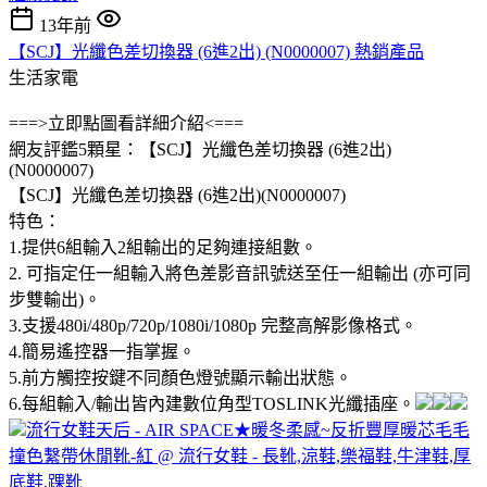
13年前
【SCJ】光纖色差切換器 (6進2出) (N0000007) 熱銷產品
生活家電
===>立即點圖看詳細介紹<===
網友評鑑5顆星：【SCJ】光纖色差切換器 (6進2出)
(N0000007)
【SCJ】光纖色差切換器 (6進2出)(N0000007)
特色：
1.提供6組輸入2組輸出的足夠連接組數。
2. 可指定任一組輸入將色差影音訊號送至任一組輸出 (亦可同
步雙輸出)。
3.支援480i/480p/720p/1080i/1080p 完整高解影像格式。
4.簡易遙控器一指掌握。
5.前方觸控按鍵不同顏色燈號顯示輸出狀態。
6.每組輸入/輸出皆內建數位角型TOSLINK光纖插座。
流行女鞋天后 - AIR SPACE★暖冬柔感~反折豐厚暖芯毛毛
撞色繫帶休閒靴-紅 @ 流行女鞋 - 長靴,涼鞋,樂福鞋,牛津鞋,厚
底鞋,踝靴