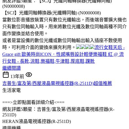
網友評鑑5顆星：【SCJ】光纖同軸轉換器(光纖轉同軸)
(N0000008)
【SCJ】光纖同軸轉換器(光纖轉同軸) (N0000008)
當數位影音播放裝置只有數位光纖輸出，而後端音響擴大機也
只有數位同軸輸入時，用來將數位光纖及數位同軸兩種不同介
面作變換並結合使用。
或者是當設備的數位光纖或數位同軸輸出輸入插座不敷使用
時，可利用介面的變換來擴充利用。
流行女鞋天后 -
Grace gift 歐美時尚ICON．性感嘴唇設計輕便樂福鞋 紅 @ 流
行女鞋 - 長靴,涼鞋,樂福鞋,牛津鞋,厚底鞋,踝靴
繼續閱讀
13年前
吉普生/富及第/西屋液晶電視遙控器(R-2511D)超值推薦
生活家電
===>立即點圖看詳細介紹<===
網友評鑑5顆星：吉普生/富及第/西屋液晶電視遙控器(R-
2511D)
HERAN液晶電視遙控器(R-2511D)
適用機種