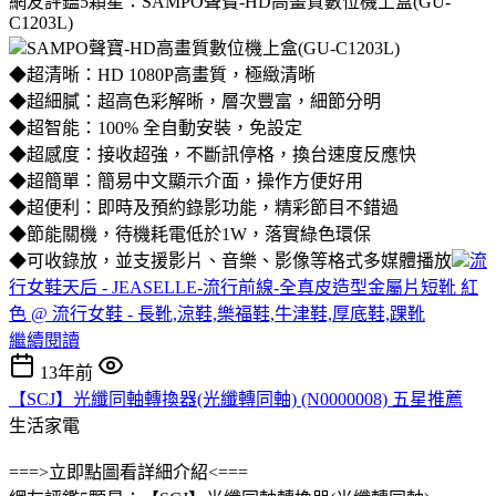
網友評鑑5顆星：SAMPO聲寶-HD高畫質數位機上盒(GU-
C1203L)
SAMPO聲寶-HD高畫質數位機上盒(GU-C1203L)
◆超清晰：HD 1080P高畫質，極緻清晰
◆超細膩：超高色彩解晰，層次豐富，細節分明
◆超智能：100% 全自動安裝，免設定
◆超感度：接收超強，不斷訊停格，換台速度反應快
◆超簡單：簡易中文顯示介面，操作方便好用
◆超便利：即時及預約錄影功能，精彩節目不錯過
◆節能關機，待機耗電低於1W，落實綠色環保
◆可收錄放，並支援影片、音樂、影像等格式多媒體播放
流
行女鞋天后 - JEASELLE-流行前線-全真皮造型金屬片短靴 紅
色 @ 流行女鞋 - 長靴,涼鞋,樂福鞋,牛津鞋,厚底鞋,踝靴
繼續閱讀
13年前
【SCJ】光纖同軸轉換器(光纖轉同軸) (N0000008) 五星推薦
生活家電
===>立即點圖看詳細介紹<===