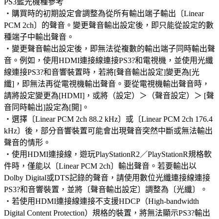
PS3藍光機種參考
‧購買時的初期設定會調整為從所有輸出端子輸出〔Linear
PCM 2ch〕的聲音。變更聲音輸出設定後，即只能從設定的數
種端子中輸出聲音。
‧變更聲音輸出設定後，即無法從複數的輸出端子同時輸出聲
音。例如，使用HDMI連接線連接PS3?和電視機，並使用光纖
線連接PS3?和音響裝置時，若將[聲音輸出設定]變更為[光
纖]，即無法再從電視機輸出聲音。要從電視機輸出聲音時，
請將設定變更為[HDMI]，或將（設定）＞（聲音設定）＞ [聲
音同時輸出]設定為[開]。
‧選擇〔Linear PCM 2ch 88.2 kHz〕或〔Linear PCM 2ch 176.4
kHz〕後，部分音響裝置可能會出現聲音突然中斷或無法輸出
聲音的情形。
‧使用HDMI連接線，遊玩PlayStationR2／PlayStationR規格軟
件時，僅能以〔Linear PCM 2ch〕輸出聲音。若要輸出以
Dolby Digital或DTS記錄的聲音，請使用數位光纖連接線連接
PS3?和音響裝置，並將〔聲音輸出設定〕調整為〔光纖〕。
‧若使用HDMI連接線連接不支援HDCP（High-bandwidth
Digital Content Protection）規格的裝置，將無法顯示PS3?輸出