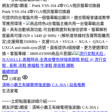
網友評鑑5顆星：Pstek VSS-104 4埠VGA視訊螢幕切換器
Pstek VSS-104 4埠VGA視訊螢幕切換器
可提供四台電腦共用一個螢幕輸出顯示，適合簡報會議或教學
等應用環境。
商品特色4台電腦主機共用一台螢幕輸出畫
面。具有自動偵測功能-可自動跳選到有接信號埠。螢幕解析
度最高可達1920 x 1440 @ 60Hz。(解析度依線材及實際距離而
定)支援頻寬350MHz。支援VGA，SVGA， XGA， QXGA，
UXGA and multi-sync訊號。面板提供4個按鍵，更方便選擇切
換。客服專線：0809-033099商品示意圖
流行女鞋天后 -
JEASELLE-高雅時尚-全真皮雙色拼接高跟鞋 粉紅 @ 流行女
鞋 - 長靴,涼鞋,樂福鞋,牛津鞋,厚底鞋,踝靴
繼續閱讀
13年前
清晰小霸王有線電視強波器( CA-30A ) 站長推薦
生活家電
===>立即點圖看詳細介紹<===
網友評鑑5顆星：清晰小霸王有線電視強波器( CA-30A )