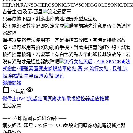
HERAN/RANSO/HEROSONIC/NEWSONIC/GOLDSONIC/DIGI
吉普生/富及第/西屋
設定最簡單
只要依據下圖，對應出你的遙控器外型及型號
按下電源及數字鍵即設定完成
購買前請先注意是否真為遙控
器故障
遙控器突然無法使用不一定是遙控器故障，有時是接收器故
障，您可以用有拍照功能的手機，對著遙控器的紅外線，試著
按遙控器按鍵，若螢幕上有白色光點表示此遙控器沒故障，若
沒有光點才是遙控器故障喔
流行女鞋天后 - AIR SPACE★法
式戀曲~優雅素面麂皮蝴蝶結平底鞋-黃 @ 流行女鞋 - 長靴,涼
鞋,樂福鞋,牛津鞋,厚底鞋,踝靴
繼續閱讀
13年前
傑偉士(JVC)免設定同原廠功能電視搖控器超值推薦
生活家電
===>立即點圖看詳細介紹<===
網友評鑑5顆星：傑偉士(JVC)免設定同原廠功能電視搖控器
商品特色