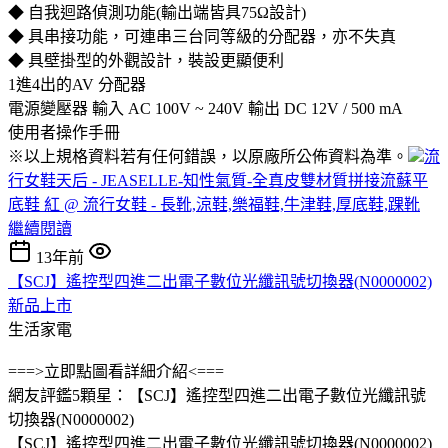
◆ 自我迴路偵測功能(輸出端皆具75Ω設計)
◆ 具串接功能，可連串三台同等級的分配器，亦不失真
◆ 具壁掛型的外觀設計，裝設更顯便利
1進4出的AV 分配器
電源變壓器 輸入 AC 100V ~ 240V 輸出 DC 12V / 500 mA
使用者操作手冊
※以上規格資料若有任何錯誤，以原廠所公佈資料為準。
流
行女鞋天后 - JEASELLE-知性氣質-全真皮雙材質拼接流蘇平
底鞋 紅 @ 流行女鞋 - 長靴,涼鞋,樂福鞋,牛津鞋,厚底鞋,踝靴
繼續閱讀
13年前
【SCJ】遙控型四進二出電子數位光纖訊號切換器(N0000002)
新品上市
生活家電
===>立即點圖看詳細介紹<===
網友評鑑5顆星：【SCJ】遙控型四進二出電子數位光纖訊號
切換器(N0000002)
【SCJ】遙控型四進二出電子數位光纖訊號切換器(N0000002)