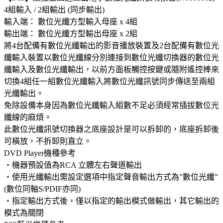
4組輸入 / 2組輸出 (同步輸出)
輸入端： 數位光纖方型輸入母座 x 4組
輸出端： 數位光纖方型輸出母座 x 2組
將4台配備有數位光纖輸出的影音播放裝置及2台配備有數位光
纖輸入裝置以數位光纖線分別連接到數位光纖切換器的數位光
纖輸入及數位光纖輸出，以前方面板觸控按鍵或隨附遙控棒來
切換4組任一組數位光纖輸入將數位光纖訊號同步傳送至兩組
光纖輸出。
免除設備本身因為數位光纖輸入組數不足必須經常插拔數位光
纖線的麻煩。
此數位光纖訊號切換器之底座設計是可以拆卸的，底座拆卸後
可橫放，不拆卸則直立。
DVD Player機種參考
‧機器預設值為RCA 立體左右聲道輸出
‧使用光纖輸出需設定選項中指定聲音輸出方式為”數位光纖”
(數位同軸S/PDIF亦同)
‧指定輸出方式後，僅以指定的輸出模式做輸出，其它輸出的
模式為關閉