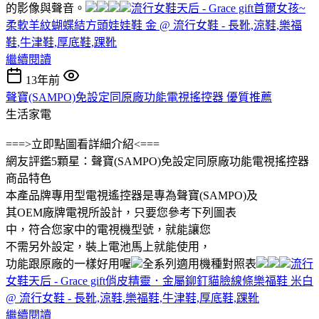
的影像與聲音。
流行女鞋天后 - Grace gift首爾女孩~
柔軟羊紋蝴蝶結方頭娃娃鞋 金 @ 流行女鞋 - 長靴,涼鞋,樂福
鞋,牛津鞋,厚底鞋,踝靴
繼續閱讀
13年前
聲寶(SAMPO)免設定同原廠功能電視搖控器 優質推薦
生活家電
===>立即點圖看詳細介紹<===
網友評鑑5顆星：聲寶(SAMPO)免設定同原廠功能電視搖控器
商品特色
本產品牌專用型電視遙控器是專為聲寶(SAMPO)及
其OEM廠牌電視所設計，只要您參考下列圖表
中，符合您家中的電視機型號，就能讓您
不需另外設定，裝上電池馬上就能使用，
功能跟原廠的一樣好用喔
全系列適用機種對照表
流行
女鞋天后 - Grace gift俏皮精靈．金屬鉚釘貓臉線條樂福鞋 米白
@ 流行女鞋 - 長靴,涼鞋,樂福鞋,牛津鞋,厚底鞋,踝靴
繼續閱讀