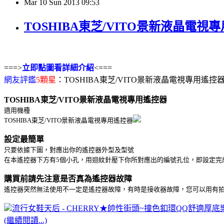
Mar
10
Sun
2013
09:53
TOSHIBA東芝/VITO景新液晶電視
===>
立即點圖看詳細介紹
<===
網友評鑑
5顆星
：TOSHIBA東芝/VITO景新液晶電視專用遙控
TOSHIBA東芝/VITO景新液晶電視專用遙控器
適用機種
TOSHIBA東芝/VITO景新液晶電視專用遙控器
設定最簡單
只要依據下圖，對應出你的遙控器外型及型號
在本遙控器下方有5個小孔，用迴紋針壓下你所對應出的編號孔位，即設定完
購買前請先注意是否真為遙控器故障
遙控器突然無法使用不一定是遙控器故障，有時是接收器故障，您可以用有
流行女鞋天后 - CHERRY★帥性街頭~撞色釦環QQ舒適厚底樂福
(繼續閱讀...)