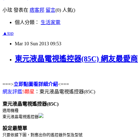
小玹 發表在
痞客邦
留言
(0)
人氣(
)
個人分類：
生活家電
▲top
Mar
10
Sun
2013
09:53
東元液晶電視遙控器(85C) 網友最愛
===>
立即點圖看詳細介紹
<===
網友評鑑
5顆星
：東元液晶電視遙控器(85C)
東元液晶電視遙控器(85C)
適用機種
東元液晶電視遙控器
設定最簡單
只要依據下圖，對應出你的遙控器外型及型號