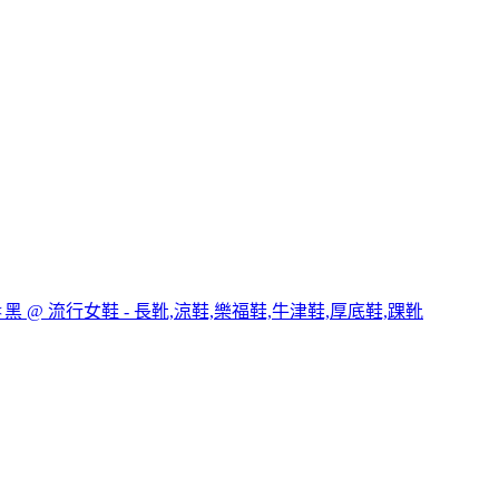
黑 @ 流行女鞋 - 長靴,涼鞋,樂福鞋,牛津鞋,厚底鞋,踝靴