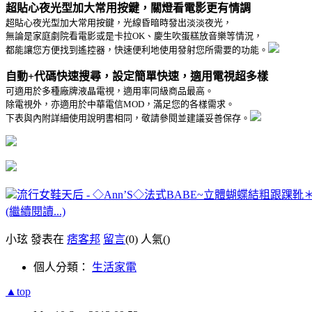
超貼心夜光型加大常用按鍵，關燈看電影更有情調
超貼心夜光型加大常用按鍵，光線昏暗時發出淡淡夜光，
無論是家庭劇院看電影或是卡拉OK、慶生吹蛋糕放音樂等情況，
都能讓您方便找到遙控器，快速便利地使用發射您所需要的功能。
自動+代碼快速搜尋，設定簡單快速，適用電視超多樣
可適用於多種廠牌液晶電視，適用率同級商品最高。
除電視外，亦適用於中華電信MOD，滿足您的各樣需求。
下表與內附詳細使用說明書相同，敬請參閱並建議妥善保存。
流行女鞋天后 - ◇Ann’S◇法式BABE~立體蝴蝶結粗跟踝靴＊
(繼續閱讀...)
小玹 發表在
痞客邦
留言
(0)
人氣(
)
個人分類：
生活家電
▲top