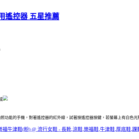
專用遙控器 五星推薦
器
成
拍照功能的手機，對著遙控器的紅外線，試著按遙控器按鍵，若螢幕上有白色光
牛津鞋(粉) @ 流行女鞋 - 長靴,涼鞋,樂福鞋,牛津鞋,厚底鞋,踝