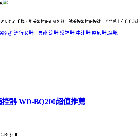
成
拍照功能的手機，對著遙控器的紅外線，試著按遙控器按鍵，若螢幕上有白色光
9 @ 流行女鞋 - 長靴,涼鞋,樂福鞋,牛津鞋,厚底鞋,踝靴
遙控器 WD-BQ200超值推薦
-BQ200