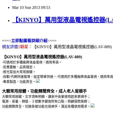
Mar
10
Sun
2013
09:53
【KINYO】萬用型液晶電視遙控器(LAV
===>
立即點圖看詳細介紹
<===
網友評鑑
5顆星
：【KINYO】萬用型液晶電視遙控器(LAV-889)
【KINYO】萬用型液晶電視遙控器(LAV-889)
-可適用於多種廠牌液晶電視，適用率高。
-反應靈敏，品質穩定。
-夜光型加大常用按鍵。
-自動/代碼快速搜尋，設定簡單快速。-可適用於多種廠牌液晶電視，適用率
-專業製造，功能齊全。
大顆常用按鍵，功能精簡齊全，成人老人皆順手
大顆常用按鍵，文字清晰明顯，讓家中長輩使用起來更順手；
電源、音量、頻道、２號數字鍵皆附有凸點，照顧弱勢族群；
功能精簡齊全，切換各樣功能也很順手，滿足各種使用需求。