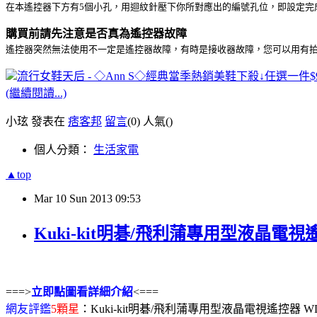
在本遙控器下方有5個小孔，用迴紋針壓下你所對應出的編號孔位，即設定完
購買前請先注意是否真為遙控器故障
遙控器突然無法使用不一定是遙控器故障，有時是接收器故障，您可以用有
流行女鞋天后 - ◇Ann S◇經典當季熱銷美鞋下殺↓任選一件$99
(繼續閱讀...)
小玹 發表在
痞客邦
留言
(0)
人氣(
)
個人分類：
生活家電
▲top
Mar
10
Sun
2013
09:53
Kuki-kit明碁/飛利蒲專用型液晶電視
===>
立即點圖看詳細介紹
<===
網友評鑑
5顆星
：Kuki-kit明碁/飛利蒲專用型液晶電視遙控器 WD