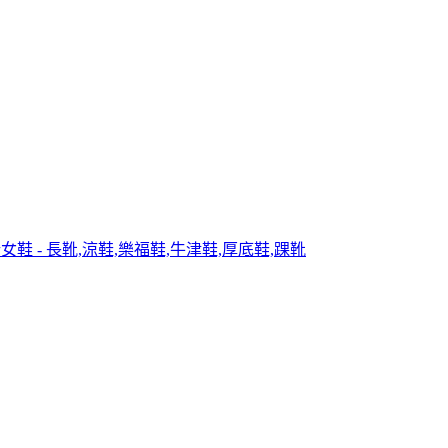
女鞋 - 長靴,涼鞋,樂福鞋,牛津鞋,厚底鞋,踝靴