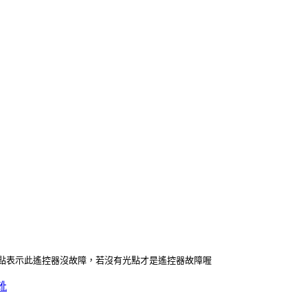
點表示此遙控器沒故障，若沒有光點才是遙控器故障喔
靴