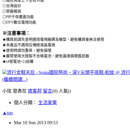
◎遙控角度上下左右30度
◎台灣設計
◎原廠模具
◎PIP子母畫面功能
◎DTV數位電視功能
※注意事項：
★購買前請先查明適用電視廠牌及機型，避免購買後無法使用
★本產品不適用在傳統液晶電視
★使用時請勿重摔，避免損壞
★嚴禁使用大陸製不合格電池，避免漏液損壞遙控器
★(4號電池×2)自購
流行女鞋天后 - Sonia國民時尚‧深V尖頭平底鞋-蛇紋 @ 流行
(繼續閱讀...)
小玹 發表在
痞客邦
留言
(0)
人氣(
)
個人分類：
生活家電
▲top
Mar
10
Sun
2013
09:53