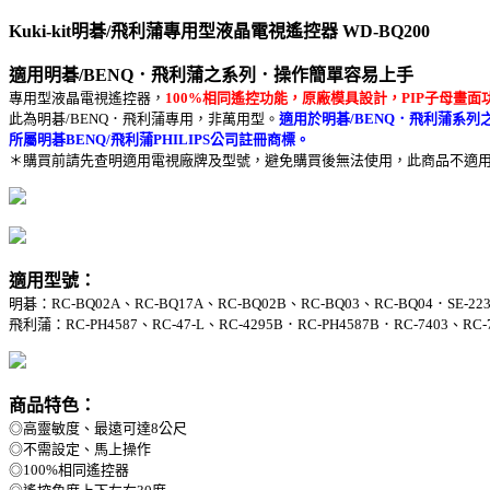
Kuki-kit明碁/飛利蒲專用型液晶電視遙控器 WD-BQ200
適用明碁/BENQ．飛利蒲之系列．操作簡單容易上手
專用型液晶電視遙控器，
100%相同遙控功能，原廠模具設計，PIP子母畫面
此為明碁/BENQ．飛利蒲專用，非萬用型。
適用於明碁/BENQ．飛利蒲系列
所屬明碁BENQ/飛利蒲PHILIPS公司註冊商標。
＊購買前請先查明適用電視廠牌及型號，避免購買後無法使用，此商品不適用於
適用型號：
明碁：RC-BQ02A、RC-BQ17A、RC-BQ02B、RC-BQ03、RC-BQ04．SE-223
飛利蒲：RC-PH4587、RC-47-L、RC-4295B．RC-PH4587B．RC-7403、RC-7
商品特色：
◎高靈敏度、最遠可達8公尺
◎不需設定、馬上操作
◎100%相同遙控器