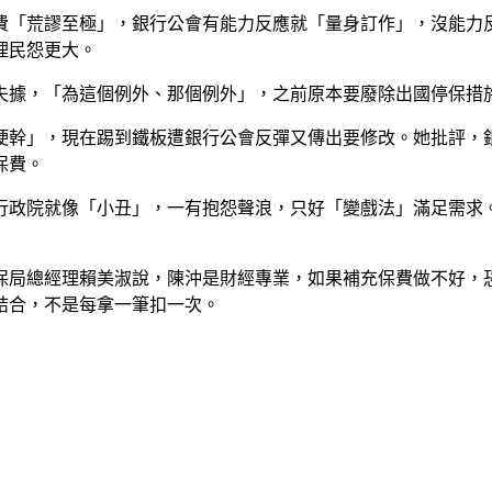
費「荒謬至極」，銀行公會有能力反應就「量身訂作」，沒能力
理民怨更大。
失據，「為這個例外、那個例外」，之前原本要廢除出國停保措
硬幹」，現在踢到鐵板遭銀行公會反彈又傳出要修改。她批評，
保費。
行政院就像「小丑」，一有抱怨聲浪，只好「變戲法」滿足需求
保局總經理賴美淑說，陳沖是財經專業，如果補充保費做不好，恐
結合，不是每拿一筆扣一次。