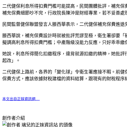
二代健保利息所得扣費門檻可能提高，民間團體批評，補充保
補充保費細節吵不完，行政院長陳沖是財經專業，若不妥善處
民間監督健保聯盟發言人滕西華表示，二代健保補充保費進退
滕西華說，補充保費設計時就被批評荒謬至極，衛生署卻要「
擬調高利息所得扣費門檻；中產階級沒能力反應，只好乖乖繳
她說，利息所得簡化扣繳程序，違背就源扣繳的精神，她批評
起改」。
二代健保上路前，各界的「變化球」令衛生署應接不暇。前健
保費方式，應該依據財稅建檔的資料結算，跟現有的財稅程序
本文出自正妹資訊網.....
創作者介紹