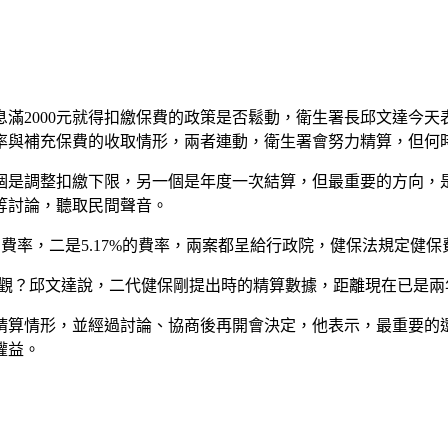
滿2000元就得扣繳保費的政策是否鬆動，衛生署長邱文達今
率與補充保費的收取情形，兩者連動，衛生署會努力精算，但何
是調整扣繳下限，另一個是年度一次結算，但最重要的方向，是
團等討論，聽取民間聲音。
的費率，二是5.17%的費率，兩案都呈給行政院，健保法規定健
樂觀？邱文達說，二代健保剛提出時的精算數據，距離現在已是
精算情形，並經過討論、協商後再開會決定，他表示，最重要的
權益。