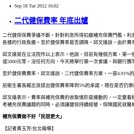
Sep
18
Tue
2012
16:02
二代健保費率 年底出爐
二代健保保費爭議不斷，針對利息所得扣繳補充保費門檻，利息
各樣的行政負擔。至於健保費率是否調降，邱文達說，由於費
邱文達是在立法院作以上表示，他說，目前有幾個方案，第一個
或5000元等，沒任何方向，今天將舉行第一次會議，與銀行
至於健保費費率，邱文達說，二代健保費率方案，一是4.91%
前衛生署長楊志良提出健保費率降到5%的承諾，現在是否仍
邱文達表示，費率與補充保費的收取情形是連動的，一定要看
考補充保費議題的同時，必須讓健保持續經營，保障國民就醫
補充保費做不好「民怨更大」
【記者黃玉芳/台北報導】