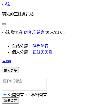
小玹
璃兒的正妹資訊站
小玹 發表在
痞客邦
留言
(0)
人氣(
6
)
全站分類：
時尚流行
個人分類：
正妹天天看
▲top
載入更多
公開留言
私密留言
發佈留言