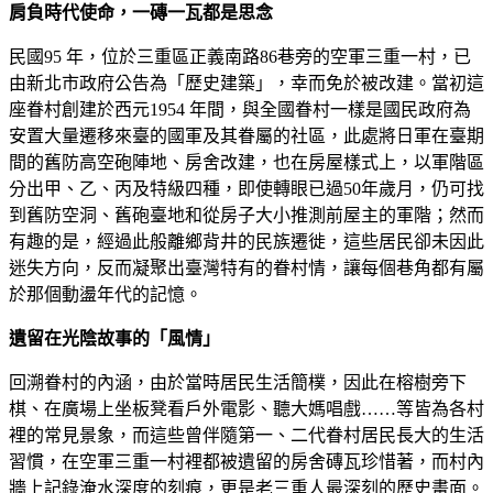
肩負時代使命，一磚一瓦都是思念
民國95 年，位於三重區正義南路86巷旁的空軍三重一村，已
由新北市政府公告為「歷史建築」，幸而免於被改建。當初這
座眷村創建於西元1954 年間，與全國眷村一樣是國民政府為
安置大量遷移來臺的國軍及其眷屬的社區，此處將日軍在臺期
間的舊防高空砲陣地、房舍改建，也在房屋樣式上，以軍階區
分出甲、乙、丙及特級四種，即使轉眼已過50年歲月，仍可找
到舊防空洞、舊砲臺地和從房子大小推測前屋主的軍階；然而
有趣的是，經過此般離鄉背井的民族遷徙，這些居民卻未因此
迷失方向，反而凝聚出臺灣特有的眷村情，讓每個巷角都有屬
於那個動盪年代的記憶。
遺留在光陰故事的「風情」
回溯眷村的內涵，由於當時居民生活簡樸，因此在榕樹旁下
棋、在廣場上坐板凳看戶外電影、聽大媽唱戲……等皆為各村
裡的常見景象，而這些曾伴隨第一、二代眷村居民長大的生活
習慣，在空軍三重一村裡都被遺留的房舍磚瓦珍惜著，而村內
牆上記錄淹水深度的刻痕，更是老三重人最深刻的歷史畫面。