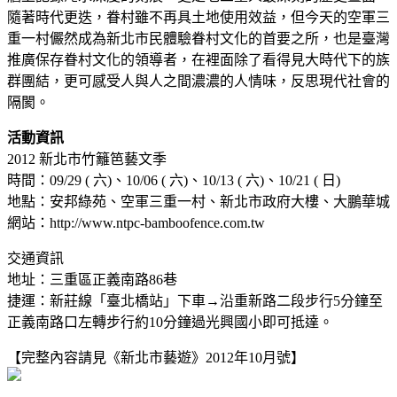
隨著時代更迭，眷村雖不再具土地使用效益，但今天的空軍三
重一村儼然成為新北市民體驗眷村文化的首要之所，也是臺灣
推廣保存眷村文化的領導者，在裡面除了看得見大時代下的族
群團結，更可感受人與人之間濃濃的人情味，反思現代社會的
隔閡。
活動資訊
2012 新北市竹籬笆藝文季
時間：09/29 ( 六)、10/06 ( 六)、10/13 ( 六)、10/21 ( 日)
地點：安邦綠苑、空軍三重一村、新北市政府大樓、大鵬華城
網站：http://www.ntpc-bamboofence.com.tw
交通資訊
地址：三重區正義南路86巷
捷運：新莊線「臺北橋站」下車→沿重新路二段步行5分鐘至
正義南路口左轉步行約10分鐘過光興國小即可抵達。
【完整內容請見《新北市藝遊》2012年10月號】