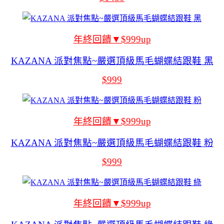
年終回饋▼$999up
KAZANA 派對焦點~嚴選頂級馬毛蝴蝶結跟鞋 黑
$999
年終回饋▼$999up
KAZANA 派對焦點~嚴選頂級馬毛蝴蝶結跟鞋 粉
$999
年終回饋▼$999up