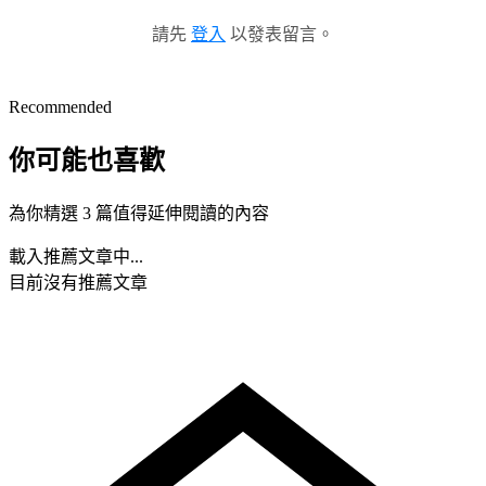
請先
登入
以發表留言。
Recommended
你可能也喜歡
為你精選 3 篇值得延伸閱讀的內容
載入推薦文章中...
目前沒有推薦文章