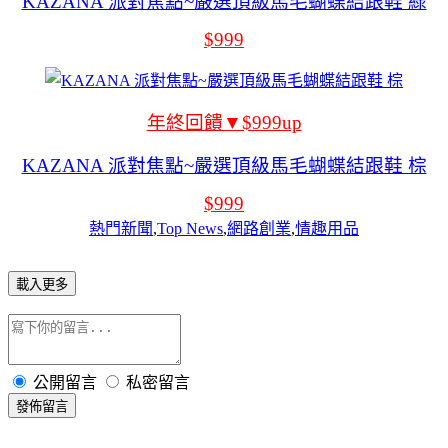
KAZANA 派對焦點~嚴選頂級馬毛蝴蝶結跟鞋 綠
$999
年終回饋▼$999up
KAZANA 派對焦點~嚴選頂級馬毛蝴蝶結跟鞋 棕
$999
熱門新聞
,
Top News
,
網路創業
,
情趣用品
載入更多
公開留言
私密留言
發佈留言