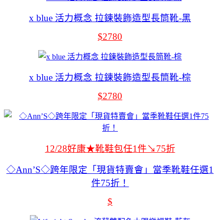
x blue 活力概念 拉鍊裝飾造型長筒靴-黑
$2780
x blue 活力概念 拉鍊裝飾造型長筒靴-棕
$2780
12/28好康★靴鞋包任1件↘75折
◇Ann’S◇跨年限定「現貨特賣會」當季靴鞋任選1
件75折！
$