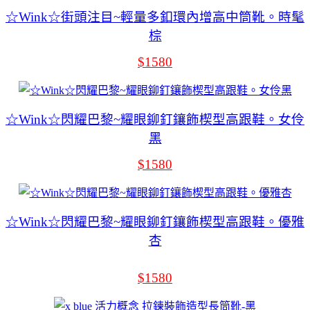
☆Wink☆街頭注目~輕量多釦環內增高中筒靴。時髦
棕
$1580
☆Wink☆閃耀巴黎~耀眼鉚釘鑲飾楔型高跟鞋。女伶
黑
$1580
☆Wink☆閃耀巴黎~耀眼鉚釘鑲飾楔型高跟鞋。優雅
杏
$1580