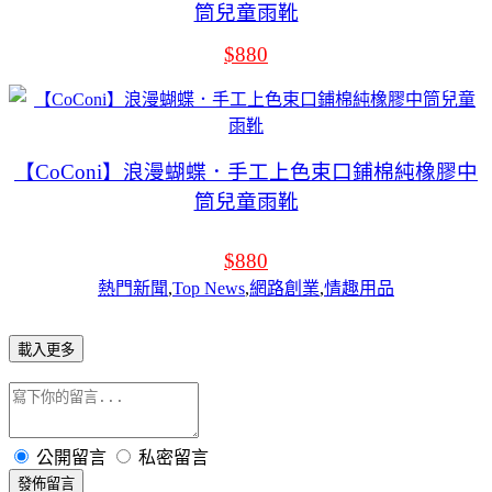
筒兒童雨靴
$880
【CoConi】浪漫蝴蝶．手工上色束口鋪棉純橡膠中
筒兒童雨靴
$880
熱門新聞
,
Top News
,
網路創業
,
情趣用品
載入更多
公開留言
私密留言
發佈留言