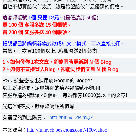
但也不想賣給伙伴太貴...總是希望給伙伴最優惠的價格。
痞客邦帳號
1個 只要 12元
。(最低請訂 50個)
買 100 個 客服多送 15 個帳號。
買 200 個 客服多送 40 個帳號。
帳號都已將編輯器模式改成純文字模式，可以直接使用。
當然，一次買100個以上...客服會送2個密技!
1、如何發佈 1次文章，卻能同時更新到 N 個 Blog
2、如何不直接登入Blog，卻能同步發文到 N 個 Blog
PS：這些密技也適用於Google的Blogger
以上2個密技，足夠讓你的痞客邦帳號不夠用!
客服靠這2招就讓 40 個站，每站都有10000篇以上的文章!
光這2個密技，就讓您物超所值囉!
有需要的到此購買：
http://bit.ly/12PImQZ
本文源自：
http://funnycb.posterous.com/-100-yahoo