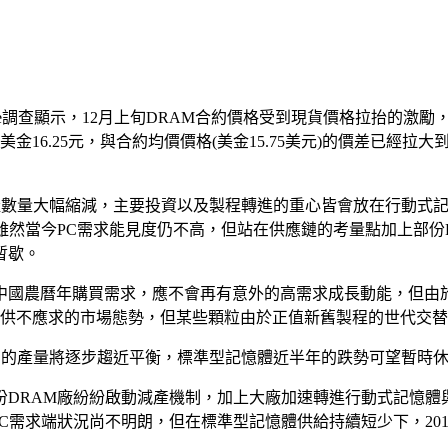
Xchange調查顯示，12月上旬DRAM合約價格受到現貨價格拉抬
美金16.25元，與合約均價價格(美金15.75美元)的價差已經拉
的生產數量大幅縮減，主要投資以及製程轉進的重心皆會放在行動式記
然當今PC需求能見度仍不高，但站在供應鏈的考量點加上部份P
暫歇。
自中國農曆年購買需求，應不會再有意外的高需求成長動能，但
，雖不至於呈現供不應求的市場態勢，但某些顆粒由於正值新舊製程的世代
年供需間的產量將逐步趨近平衡，標準型記憶體近半年的跌勢可望暫時
部份DRAM廠紛紛啟動減產機制，加上大廠加速轉進行動式記憶體與
PC需求端狀況尚不明朗，但在標準型記憶體供給持續短少下，20