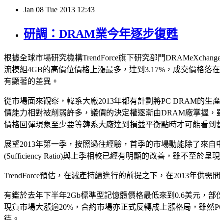
Jan
08
Tue
2013
12:43
研調：DRAM業今年逐步復甦
根據全球市場研究機構TrendForce旗下研究部門DRAMe
流模組4GB的高價位價格上漲最多，達到3.17%，成交價格落在
有顯著的差異。
從市場面來觀察，韓系大廠2013年都有計劃將PC DRAM
價能力相對被削弱許多，議價的決定權逐漸由DRAM廠掌握，雖
價格回彈現象至少要等韓系大廠達到損益平衡點時才可能看到
展望2013年第一季，按照過往經驗，首季的市場動能除了來
(Sufficiency Ratio)與上季相較已經有明顯的改善
TrendForce預估，在減產持續進行的前提之下，在2013
有鑑於去年下半年2Gb標準型記憶體價格最低來到0.6美元，
現貨市場大漲逾20%，合約市場亦正式反轉成上漲格局，雖然
待。