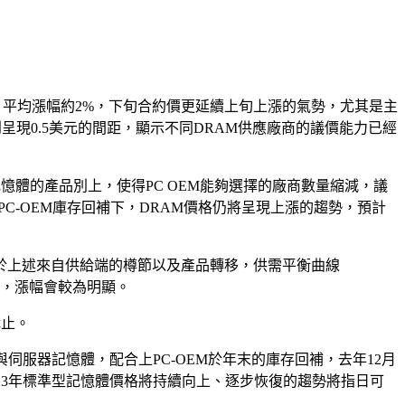
的激勵，平均漲幅約2%，下旬合約價更延續上旬上漲的氣勢，尤其是主
大到呈現0.5美元的間距，顯示不同DRAM供應廠商的議價能力已經
憶體的產品別上，使得PC OEM能夠選擇的廠商數量縮減，議
C-OEM庫存回補下，DRAM價格仍將呈現上漲的趨勢，預計
由於上述來自供給端的樽節以及產品轉移，供需平衡曲線
交替，漲幅會較為明顯。
休止。
伺服器記憶體，配合上PC-OEM於年末的庫存回補，去年12月
13年標準型記憶體價格將持續向上、逐步恢復的趨勢將指日可