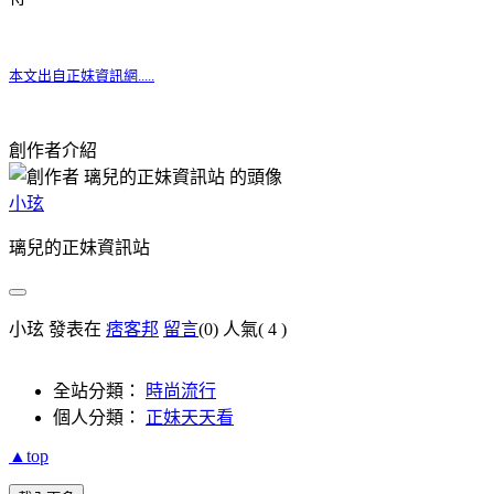
本文出自正妹資訊網.....
創作者介紹
小玹
璃兒的正妹資訊站
小玹 發表在
痞客邦
留言
(0)
人氣(
4
)
全站分類：
時尚流行
個人分類：
正妹天天看
▲top