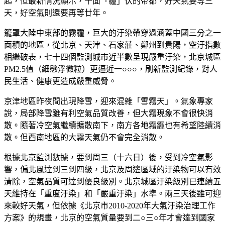
起，但最新情況顯示，十面「霾」伏的帝都，好天氣要等三
天，好空氣則還要再等廿年。
籠罩大陸中東部的霧霾，巨大的汙染帶穿過涵蓋中國三分之一
面積的地區，從北京、天津、石家莊、鄭州到貴陽，空汙指數
相繼破表，七十四個監測城市近半數呈現嚴重汙染，北京城區
PM2.5值（細懸浮微粒）更逼近一○○○，刷新監測紀錄，對人
民生活、健康更造成嚴重威脅。
京津地區昨夜間出現降雪，迎來混雜「雪霧天」。氣象專家
說，局部降雪雖有利空氣品質改善，但大霧現象不會很快消
散。隨著冷空氣繼續擴散南下，南方各地霧霾也有希望陸續消
散。但西南地區的大霧天氣仍不會完全消散。
根據北京監測數據，要到周三（十六日）後，受到冷空氣影
響，偏北風達到三到四級，北京及周邊區域的汙染物可以有效
清除，空氣品質可達到優良級別。北京城區汙染級別已連續五
天維持在「重度汙染」和「嚴重汙染」水準。兩三天後雖可迎
來較好天氣，但依據《北京市2010-2020年大氣汙染治理工作
方案》的規畫，北京的空氣質量要到二○三○年才會達到國家