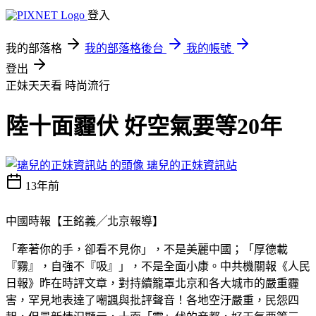
登入
我的部落格
我的部落格後台
我的帳號
登出
正妹天天看
時尚流行
陸十面霾伏 好空氣要等20年
璃兒的正妹資訊站
13年前
中國時報【王銘義╱北京報導】
「牽著你的手，卻看不見你」，不是美麗中國；「厚德載
『霧』，自強不『吸』」，不是全面小康。中共機關報《人民
日報》昨在時評文章，對持續籠罩北京和各大城市的嚴重霾
害，罕見地表達了嘲諷與批評聲音！各地空汙嚴重，民怨四