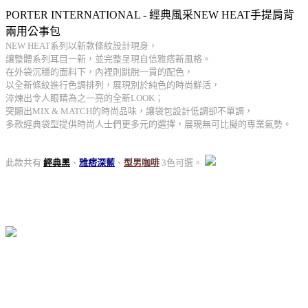
PORTER INTERNATIONAL - 經典風采NEW HEAT手提肩背
兩用公事包
NEW HEAT系列以新款條紋設計現身，
讓整體系列耳目一新，並完整呈現自信雅痞新風格。
在外袋沉穩的面料下，內裡則跳脫一貫的配色，
以全新條紋進行色調排列，展現別於純色的時尚鮮活，
淬煉出令人眼睛為之一亮的全新LOOK；
突顯出MIX & MATCH的時尚品味，讓袋包設計低調卻不單調，
多款經典袋型提供時尚人士們更多元的選擇，展現無可比擬的專業氣勢。
此款共有
經典黑
、
雅痞深藍
、
型男咖啡
3色可選。