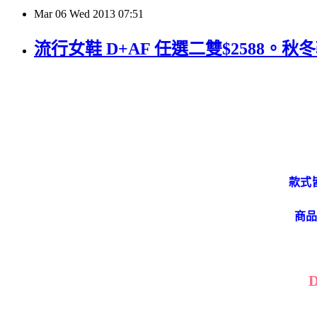
Mar
06
Wed
2013
07:51
流行女鞋 D+AF 任選二雙$2588。
款式
商品