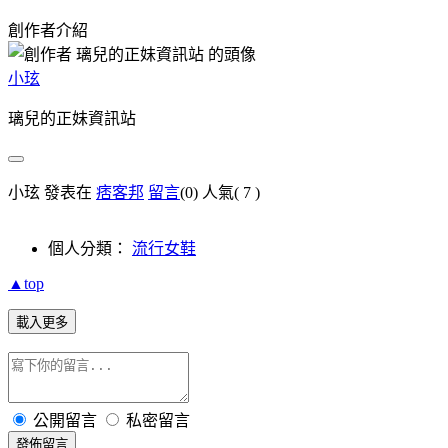
創作者介紹
小玹
璃兒的正妹資訊站
小玹 發表在
痞客邦
留言
(0)
人氣(
7
)
個人分類：
流行女鞋
▲top
載入更多
公開留言
私密留言
發佈留言