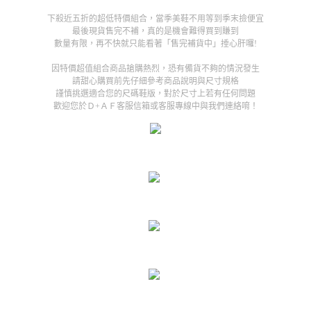
下殺近五折的超低特價組合，當季美鞋不用等到季末撿便宜
最後現貨售完不補，真的是機會難得買到賺到
數量有限，再不快就只能看著「售完補貨中」捶心肝囉!
因特價超值組合商品搶購熱烈，恐有備貨不夠的情況發生
請甜心購買前先仔細參考商品說明與尺寸規格
謹慎挑選適合您的尺碼鞋版，對於尺寸上若有任何問題
歡迎您於Ｄ+ＡＦ客服信箱或客服專線中與我們連絡唷！