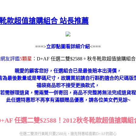
秋冬靴款超值搶購組合 站長推薦
===>
立即點圖看詳細介紹
<===
網友評鑑
5顆星
：D+AF 任選二雙$2588。秋冬靴款超值搶購組合
親愛的顧客您好，任選組合已是最後賠本出清價，
皆為最後數量或是零碼尺寸，故購買前請自行斟酌適合的尺碼版
福袋商品恕不接受更換款式，
若需辦理退貨，需兩雙一併寄回，商品不完整將無法完成退貨程
此任選特惠恕不再享有滿額贈品優惠，請各位美女們見諒~
D+AF 任選二雙$2588！2012秋冬靴款超值搶購組
任選二雙流行美靴只要2588元，搶先特惠給喜歡D+AF的甜心