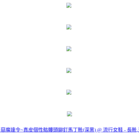
iss★惡魔達令~真皮個性骷髏頭鉚釘馬丁靴(深黑) @ 流行女鞋 - 長