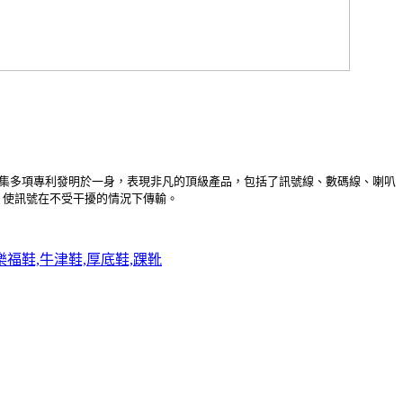
集多項專利發明於一身，表現非凡的頂級產品，包括了訊號線、數碼線、喇叭
，使訊號在不受干擾的情況下傳輸。
,樂福鞋,牛津鞋,厚底鞋,踝靴