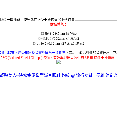
的 RF 和 EMI 干擾隔離，使訊號在不受干擾的情況下傳輸 !!
商品特色：
◎ 線徑：9.5mm Bi-Wire
◎ 低頻：(0.32mm x4 蕊 )x2
◎ 高頻：(0.12mm x27 蕊 x6 絞 )x2
999 年推出以來，廣受用家及音響評論員一致推崇
，為現今最高評價的音響器材。
它
SC (Isolated Shield Clamps) 技術，有效率地把大氣中的 RF 和 EMI 干擾隔離
A輕熟美人~時髦金屬造型鐵片跟鞋 豹紋 @ 流行女鞋 - 長靴,涼鞋