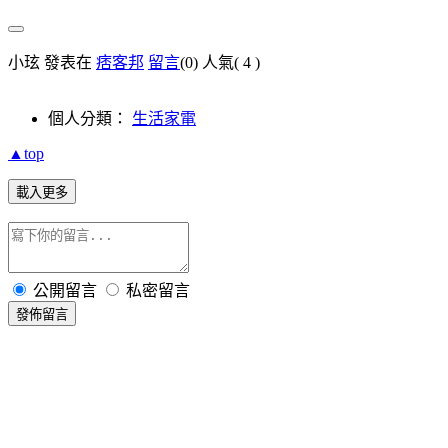
小玹 發表在
痞客邦
留言
(0)
人氣(
4
)
個人分類：
生活家電
▲top
載入更多
公開留言
私密留言
發佈留言