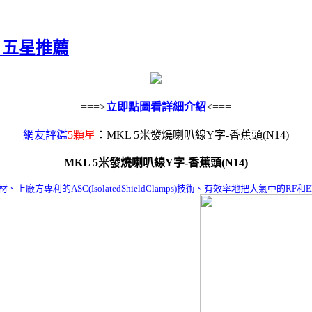
) 五星推薦
===>
立即點圖看詳細介紹
<===
網友評鑑
5顆星
：MKL 5米發燒喇叭線Y字-香蕉頭(N14)
MKL 5米發燒喇叭線Y字-香蕉頭(N14)
廠方專利的ASC(IsolatedShieldClamps)技術、有效率地把大氣中的RF和