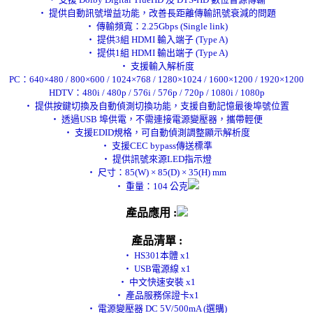
‧ 提供自動訊號增益功能，改善長距離傳輸訊號衰減的問題
‧ 傳輸頻寬：2.25Gbps (Single link)
‧ 提供3組 HDMI 輸入端子 (Type A)
‧ 提供1組 HDMI 輸出端子 (Type A)
‧ 支援輸入解析度
PC：640×480 / 800×600 / 1024×768 / 1280×1024 / 1600×1200 / 1920×1200
HDTV：480i / 480p / 576i / 576p / 720p / 1080i / 1080p
‧ 提供按鍵切換及自動偵測切換功能，支援自動記憶最後埠號位置
‧ 透過USB 埠供電，不需連接電源變壓器，攜帶輕便
‧ 支援EDID規格，可自動偵測調整顯示解析度
‧ 支援CEC bypass傳送標準
‧ 提供訊號來源LED指示燈
‧ 尺寸：85(W) × 85(D) × 35(H) mm
‧ 重量：104 公克
產品應用 :
產品清單 :
‧ HS301本體 x1
‧ USB電源線 x1
‧ 中文快速安裝 x1
‧ 產品服務保證卡x1
‧ 電源變壓器 DC 5V/500mA (選購)