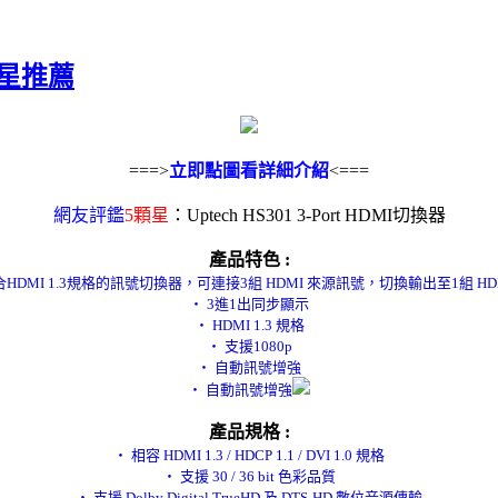
 五星推薦
===>
立即點圖看詳細介紹
<===
網友評鑑
5顆星
：Uptech HS301 3-Port HDMI切換器
產品特色 :
合HDMI 1.3規格的訊號切換器，可連接3組 HDMI 來源訊號，切換輸出至1組 H
‧ 3進1出同步顯示
‧ HDMI 1.3 規格
‧ 支援1080p
‧ 自動訊號增強
‧ 自動訊號增強
產品規格 :
‧ 相容 HDMI 1.3 / HDCP 1.1 / DVI 1.0 規格
‧ 支援 30 / 36 bit 色彩品質
‧ 支援 Dolby Digital TrueHD 及 DTS-HD 數位音源傳輸