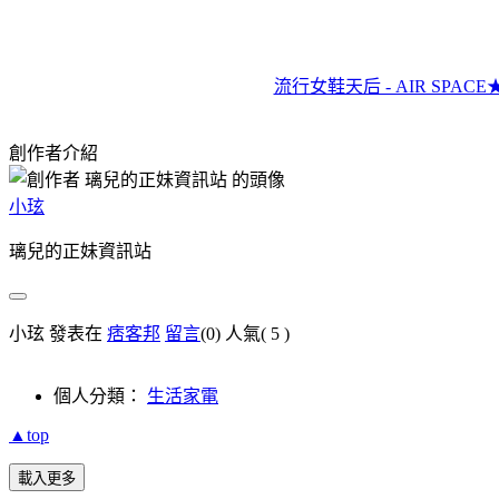
流行女鞋天后 - AIR SPA
創作者介紹
小玹
璃兒的正妹資訊站
小玹 發表在
痞客邦
留言
(0)
人氣(
5
)
個人分類：
生活家電
▲top
載入更多