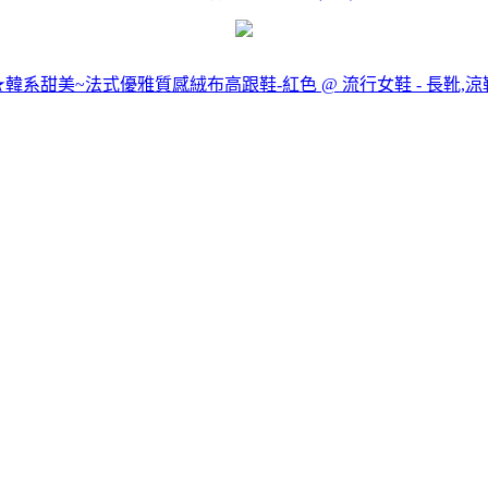
CE★韓系甜美~法式優雅質感絨布高跟鞋-紅色 @ 流行女鞋 - 長靴,